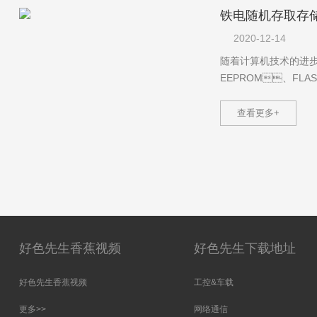
铁电随机存取存储器 
2020-12-14
随着计算机技术的进步
EEPROM、FLA
查看更多+
好色先生香蕉视频
好色先生下载地址
好色先生香蕉视频
工控&车载
更多>>
网络通信