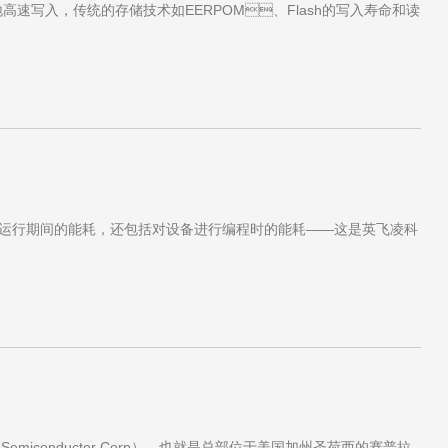
速写入，传统的存储技术如EERPOM、Flash的写入寿命和读
。
的不仅是运行期间的能耗，还包括对设备进行编程时的能耗——这是英飞凌科
 Semiconductor Corp），也就是总部位于美国加州圣荷西的赛普拉