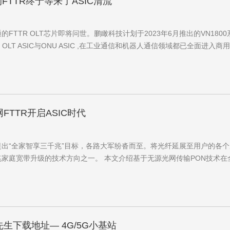
的FTTR终于等来了ASIC清流
TTR OLT芯片即将问世。鹏瞰科技计划于2023年6月推出的VN1800系列
AN OLT ASIC与ONU ASIC ,在工业通信和机器人通信领域都已全面进入商
TTR开启ASIC时代
全家智享三千兆”目标，各路大军纷沓而至。将光纤延展至用户的各个房间（即
千兆家庭宽带升级的技术方向之一。 本文介绍基于无源光网传输PON技术在
生下载地址— 4G/5G小基站