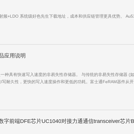
DO 系统级好色先生下载地址，成本和供应链管理更具优势。 Au5329/Au5
产品应用说明
) 是一种具有快速写入速度的非易失性存储器。 与传统的非易失性存储器 (如E
读/写耐久性，更快的写入速度操作和更低的功耗。富士通FeRAM器件从开始
字前端DFE芯片UC1040对接力通通信transceiver芯