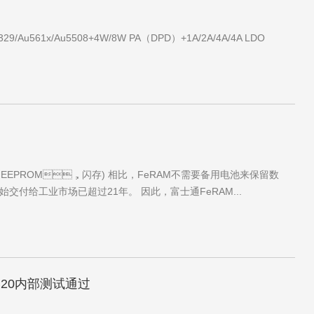
61x/Au5508+4W/8W PA（DPD）+1A/2A/4A/4A LDO
EPROM，闪存) 相比，FeRAM不需要备用电池来保留数
交付给工业市场已超过21年。 因此，富士通FeRAM...
片B20内部测试通过