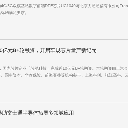
产的4G/5G双模基站数字前端DFE芯片UC1040与北京力通通信有限公司Trans
均满足要求。
0亿元B+轮融资，开启车规芯片量产新纪元
月28日，国内芯片企业「芯驰科技」完成近10亿元B+轮融资。本轮融资由
、国中资本、华泰保险、前海赛睿等机构参与，上海科创、张江高科
储器助富士通半导体拓展多领域应用