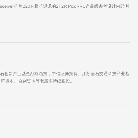
ceiver芯片B20在极芯通讯的2T2R PicoRRU产品级参考设计内部测
上汽金石创新产业基金战略领投，中信证券投资、江苏金石交通科技产业基
、云晖资本、合创资本等老股东持续跟投...